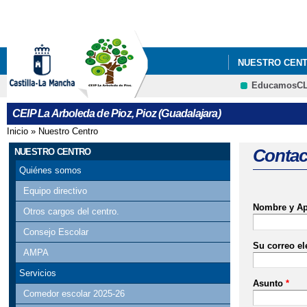
NUESTRO CEN
EducamosC
CEIP La Arboleda de Pioz, Pioz (Guadalajara)
Inicio
»
Nuestro Centro
Se encuentra usted aquí
Contac
NUESTRO CENTRO
Quiénes somos
Equipo directivo
Nombre y Ap
Otros cargos del centro.
Consejo Escolar
Su correo el
AMPA
Servicios
Asunto
*
Comedor escolar 2025-26