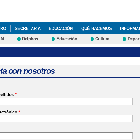
Pasar al
contenido
principal
TRO
SECRETARÍA
EDUCACIÓN
QUÉ HACEMOS
INFÓRMA
LM
Delphos
Educación
Cultura
Depor
ta con nosotros
ellidos
*
ectrónico
*